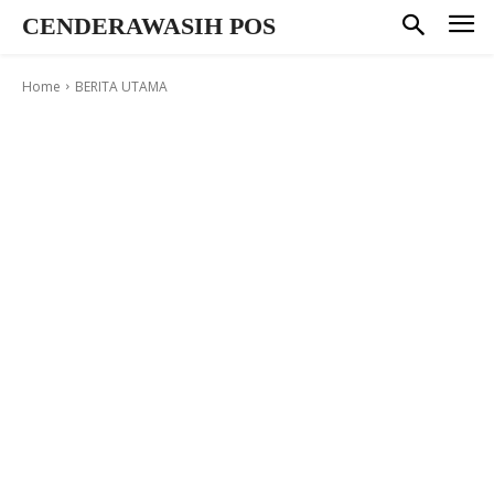
CENDERAWASIH POS
Home
BERITA UTAMA