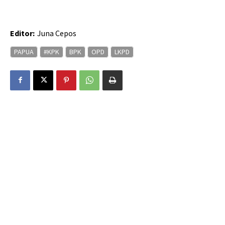
Editor:
Juna Cepos
PAPUA
#KPK
BPK
OPD
LKPD