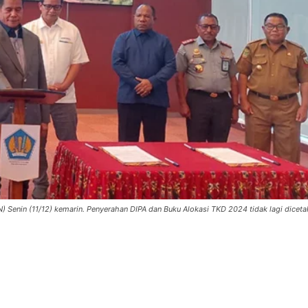
Senin (11/12) kemarin. Penyerahan DIPA dan Buku Alokasi TKD 2024 tidak lagi diceta