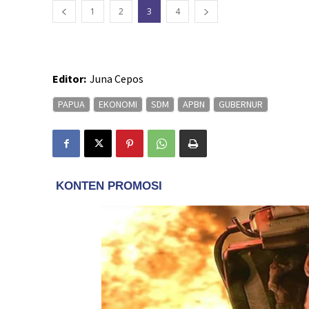
1
2
3
4
Editor:
Juna Cepos
PAPUA
EKONOMI
SDM
APBN
GUBERNUR