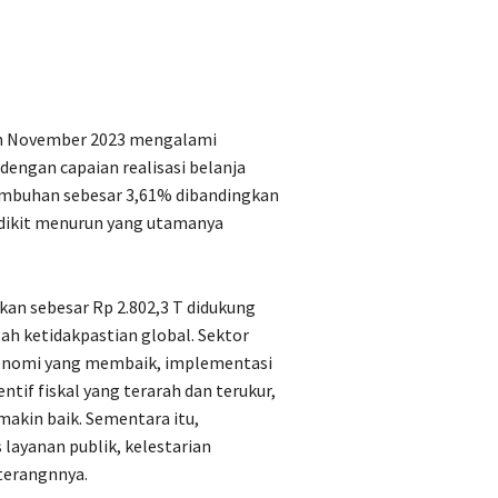
gan November 2023 mengalami
engan capaian realisasi belanja
umbuhan sebesar 3,61% dibandingkan
edikit menurun yang utamanya
kan sebesar Rp 2.802,3 T didukung
gah ketidakpastian global. Sektor
ekonomi yang membaik, implementasi
tif fiskal yang terarah dan terukur,
makin baik. Sementara itu,
layanan publik, kelestarian
 terangnnya.