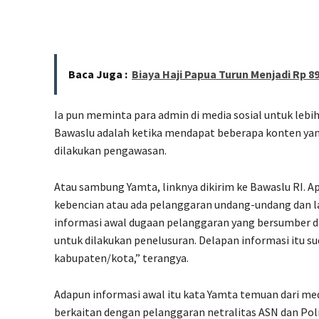
Baca Juga :
Biaya Haji Papua Turun Menjadi Rp 89
Ia pun meminta para admin di media sosial untuk lebih 
Bawaslu adalah ketika mendapat beberapa konten yang
dilakukan pengawasan.
Atau sambung Yamta, linknya dikirim ke Bawaslu RI. Ap
kebencian atau ada pelanggaran undang-undang dan lai
informasi awal dugaan pelanggaran yang bersumber d
untuk dilakukan penelusuran. Delapan informasi itu s
kabupaten/kota,” terangya.
Adapun informasi awal itu kata Yamta temuan dari me
berkaitan dengan pelanggaran netralitas ASN dan Pol