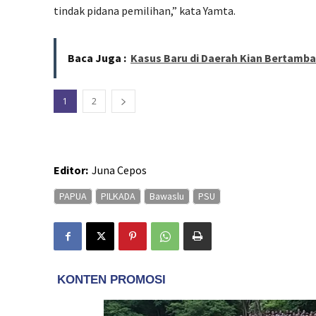
tindak pidana pemilihan,” kata Yamta.
Baca Juga :
Kasus Baru di Daerah Kian Bertamba
1
2
Editor:
Juna Cepos
PAPUA
PILKADA
Bawaslu
PSU