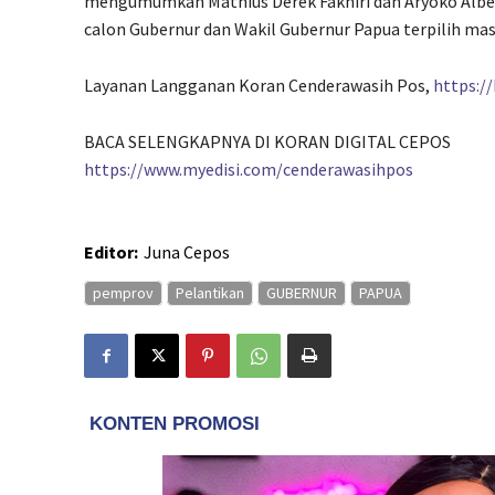
mengumumkan Mathius Derek Fakhiri dan Aryoko Alb
calon Gubernur dan Wakil Gubernur Papua terpilih masa
Layanan Langganan Koran Cenderawasih Pos,
https:/
BACA SELENGKAPNYA DI KORAN DIGITAL CEPOS
https://www.myedisi.com/cenderawasihpos
Editor:
Juna Cepos
pemprov
Pelantikan
GUBERNUR
PAPUA