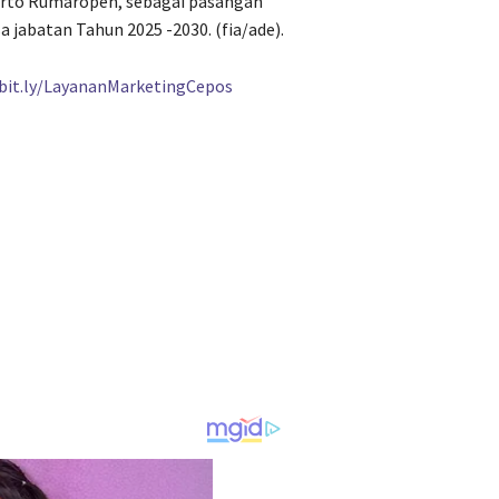
erto Rumaropen, sebagai pasangan
 jabatan Tahun 2025 -2030. (fia/ade).
/bit.ly/LayananMarketingCepos