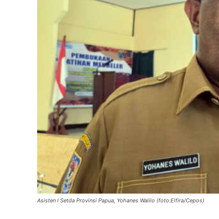
Asisten I Setda Provinsi Papua, Yohanes Walilo (foto:Elfira/Cepos)