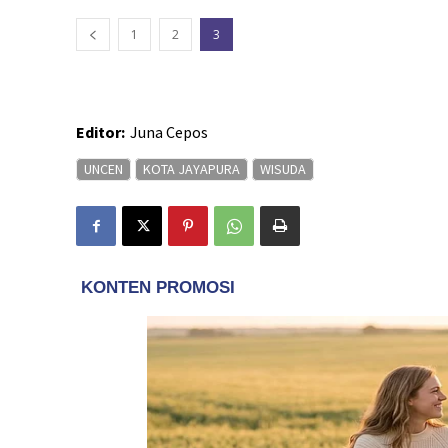
1
2
3
Editor:
Juna Cepos
UNCEN
KOTA JAYAPURA
WISUDA