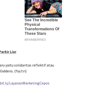
arkir Liar
u yaitu solidaritas reflektif atau
Giddens. (fia/tri)
/bit.ly/LayananMarketingCepos