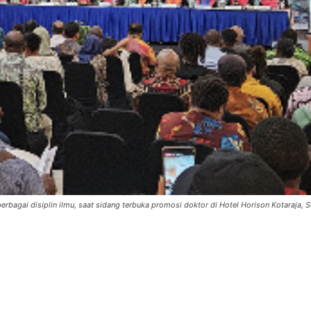
rbagai disiplin ilmu, saat sidang terbuka promosi doktor di Hotel Horison Kotaraja, S