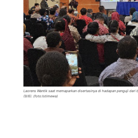
Laorens Wantik saat memaparkan disertasinya di hadapan penguji dari be
(9/6). (foto:Istimewa)