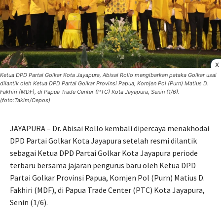
X
Ketua DPD Partai Golkar Kota Jayapura, Abisai Rollo mengibarkan pataka Golkar usai
dilantik oleh Ketua DPD Partai Golkar Provinsi Papua, Komjen Pol (Purn) Matius D.
Fakhiri (MDF), di Papua Trade Center (PTC) Kota Jayapura, Senin (1/6).
(foto:Takim/Cepos)
JAYAPURA – Dr. Abisai Rollo kembali dipercaya menakhodai
DPD Partai Golkar Kota Jayapura setelah resmi dilantik
sebagai Ketua DPD Partai Golkar Kota Jayapura periode
terbaru bersama jajaran pengurus baru oleh Ketua DPD
Partai Golkar Provinsi Papua, Komjen Pol (Purn) Matius D.
Fakhiri (MDF), di Papua Trade Center (PTC) Kota Jayapura,
Senin (1/6).