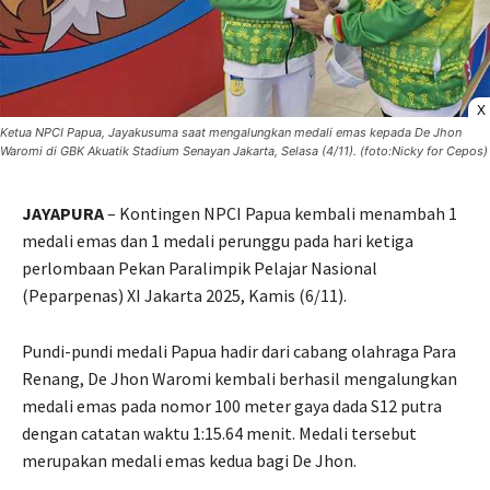
X
Ketua NPCI Papua, Jayakusuma saat mengalungkan medali emas kepada De Jhon
Waromi di GBK Akuatik Stadium Senayan Jakarta, Selasa (4/11). (foto:Nicky for Cepos)
JAYAPURA
– Kontingen NPCI Papua kembali menambah 1
medali emas dan 1 medali perunggu pada hari ketiga
perlombaan Pekan Paralimpik Pelajar Nasional
(Peparpenas) XI Jakarta 2025, Kamis (6/11).
Pundi-pundi medali Papua hadir dari cabang olahraga Para
Renang, De Jhon Waromi kembali berhasil mengalungkan
medali emas pada nomor 100 meter gaya dada S12 putra
dengan catatan waktu 1:15.64 menit. Medali tersebut
merupakan medali emas kedua bagi De Jhon.