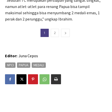
“Sebulan TC merupakan persiapan yang sangat singkat,
namun atlet-atlet para renang Papua bisa tampil
maksimal sehingga bisa menyumbang 2 medali emas, 1
perak dan 2 perunggu,” ungkap Ibrahim.
1
2
Editor:
Juna Cepos
NPCI
PAPUA
MEDALI