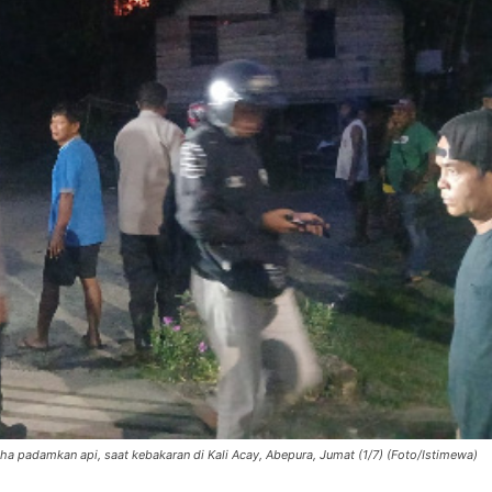
 padamkan api, saat kebakaran di Kali Acay, Abepura, Jumat (1/7) (Foto/Istimewa)