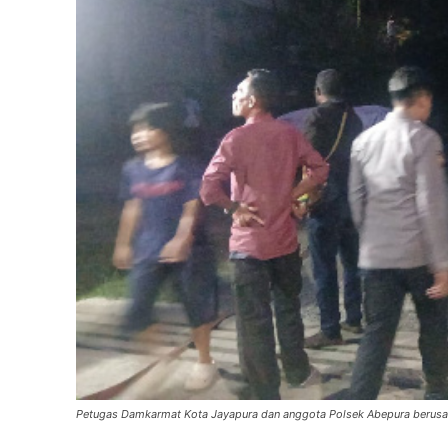
Petugas Damkarmat Kota Jayapura dan anggota Polsek Abepura berusaha