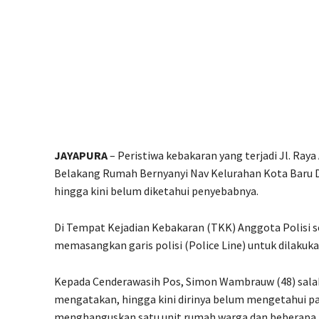
JAYAPURA
– Peristiwa kebakaran yang terjadi Jl. Raya
Belakang Rumah Bernyanyi Nav Kelurahan Kota Baru Di
hingga kini belum diketahui penyebabnya.
Di Tempat Kejadian Kebakaran (TKK) Anggota Polisi s
memasangkan garis polisi (Police Line) untuk dilakuka
Kepada Cenderawasih Pos, Simon Wambrauw (48) salah 
mengatakan, hingga kini dirinya belum mengetahui pa
menghanguskan satu unit rumah warga dan beberapa l