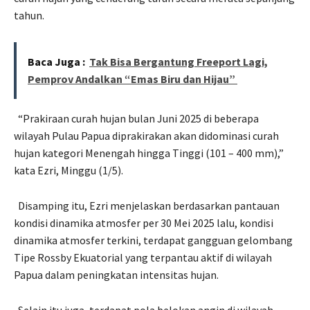
tahun.
Baca Juga :
Tak Bisa Bergantung Freeport Lagi,
Pemprov Andalkan “Emas Biru dan Hijau”
“Prakiraan curah hujan bulan Juni 2025 di beberapa
wilayah Pulau Papua diprakirakan akan didominasi curah
hujan kategori Menengah hingga Tinggi (101 – 400 mm),”
kata Ezri, Minggu (1/5).
Disamping itu, Ezri menjelaskan berdasarkan pantauan
kondisi dinamika atmosfer per 30 Mei 2025 lalu, kondisi
dinamika atmosfer terkini, terdapat gangguan gelombang
Tipe Rossby Ekuatorial yang terpantau aktif di wilayah
Papua dalam peningkatan intensitas hujan.
Selain itu juga, terdapat pola belokan angin di wilayah