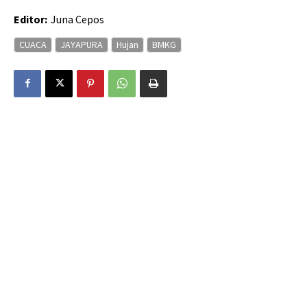
Editor:
Juna Cepos
CUACA
JAYAPURA
Hujan
BMKG