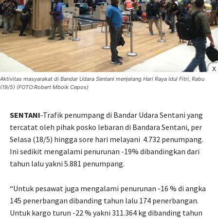
X
Aktivitas masyarakat di Bandar Udara Sentani menjelang Hari Raya Idul Fitri, Rabu
(19/5) (FOTO:Robert Mboik Cepos)
SENTANI
-Trafik penumpang di Bandar Udara Sentani yang
tercatat oleh pihak posko lebaran di Bandara Sentani, per
Selasa (18/5) hingga sore hari melayani
4.732 penumpang.
Ini sedikit mengalami penurunan -19% dibandingkan dari
tahun lalu yakni 5.881 penumpang.
“Untuk pesawat juga mengalami penurunan -16 % di angka
145 penerbangan dibanding tahun lalu 174 penerbangan.
Untuk kargo turun -22 % yakni 311.364 kg dibanding tahun