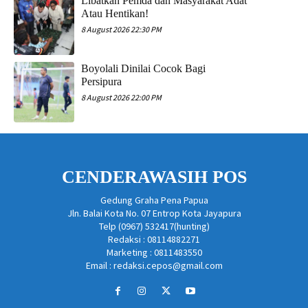
Libatkan Pemda dan Masyarakat Adat
Atau Hentikan!
8 August 2026 22:30 PM
Boyolali Dinilai Cocok Bagi
Persipura
8 August 2026 22:00 PM
CENDERAWASIH POS
Gedung Graha Pena Papua
Jln. Balai Kota No. 07 Entrop Kota Jayapura
Telp (0967) 532417(hunting)
Redaksi : 08114882271
Marketing : 0811483550
Email : redaksi.cepos@gmail.com