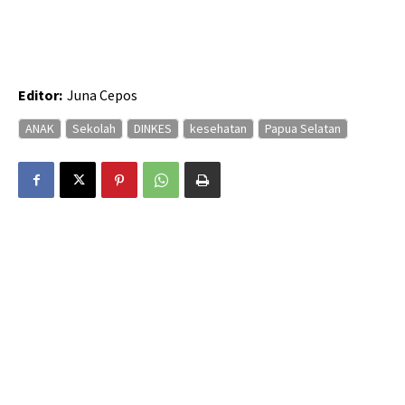
Editor:
Juna Cepos
ANAK
Sekolah
DINKES
kesehatan
Papua Selatan