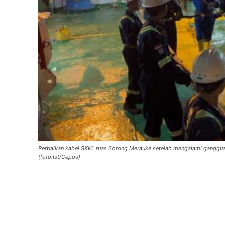
Perbaikan kabel SKKL ruas Sorong Merauke setelah mengalami ganggua
(foto:Ist/Cepos)