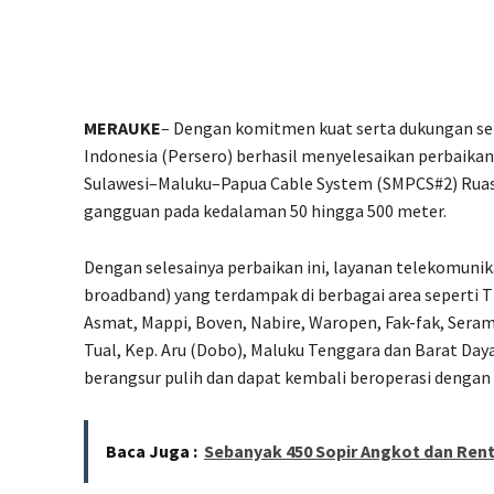
MERAUKE
– Dengan komitmen kuat serta dukungan sel
Indonesia (Persero) berhasil menyelesaikan perbaika
Sulawesi–Maluku–Papua Cable System (SMPCS#2) Rua
gangguan pada kedalaman 50 hingga 500 meter.
Dengan selesainya perbaikan ini, layanan telekomunika
broadband) yang terdampak di berbagai area seperti 
Asmat, Mappi, Boven, Nabire, Waropen, Fak-fak, Seram
Tual, Kep. Aru (Dobo), Maluku Tenggara dan Barat Daya, 
berangsur pulih dan dapat kembali beroperasi dengan 
Baca Juga :
Sebanyak 450 Sopir Angkot dan Rent