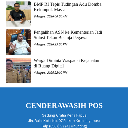
​BMP RI Tepis Tudingan Adu Domba
Kelompok Massa
6 August 2026 00:00 AM
Pengalihan ASN ke Kementerian Jadi
Solusi Tekan Belanja Pegawai
4 August 2026 23:00 PM
Warga Diminta Waspadai Kejahatan
di Ruang Digital
4 August 2026 22:00 PM
CENDERAWASIH POS
Gedung Graha Pena Papua
Jln. Balai Kota No. 07 Entrop Kota Jayapura
Telp (0967) 532417(hunting)