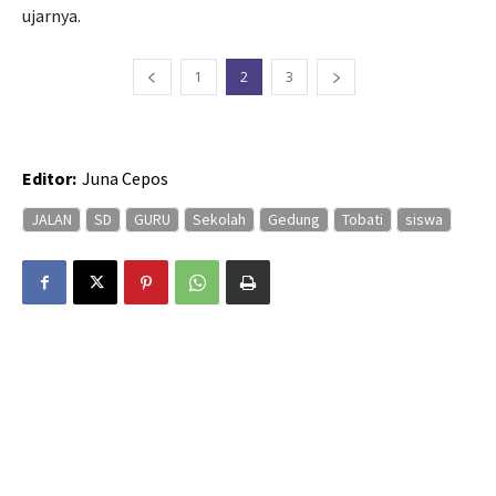
ujarnya.
1
2
3
Editor:
Juna Cepos
JALAN
SD
GURU
Sekolah
Gedung
Tobati
siswa