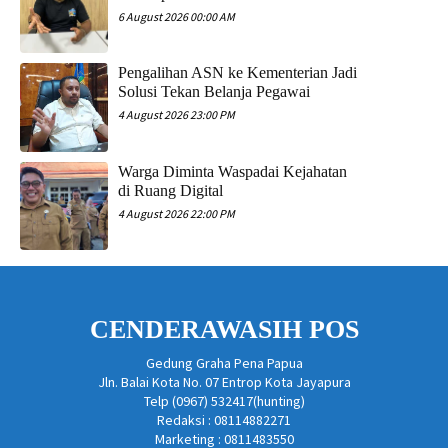
6 August 2026 00:00 AM
Pengalihan ASN ke Kementerian Jadi
Solusi Tekan Belanja Pegawai
4 August 2026 23:00 PM
Warga Diminta Waspadai Kejahatan
di Ruang Digital
4 August 2026 22:00 PM
CENDERAWASIH POS
Gedung Graha Pena Papua
Jln. Balai Kota No. 07 Entrop Kota Jayapura
Telp (0967) 532417(hunting)
Redaksi : 08114882271
Marketing : 0811483550