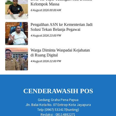
Kelompok Massa
6 August 2026 00:00 AM
Pengalihan ASN ke Kementerian Jadi
Solusi Tekan Belanja Pegawai
4 August 2026 23:00 PM
Warga Diminta Waspadai Kejahatan
di Ruang Digital
4 August 2026 22:00 PM
CENDERAWASIH POS
Gedung Graha Pena Papua
Jln. Balai Kota No. 07 Entrop Kota Jayapura
Telp (0967) 532417(hunting)
Redaksi : 08114882271