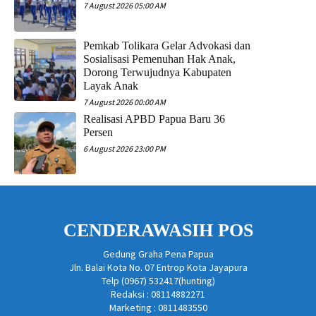
7 August 2026 05:00 AM
Pemkab Tolikara Gelar Advokasi dan
Sosialisasi Pemenuhan Hak Anak,
Dorong Terwujudnya Kabupaten
Layak Anak
7 August 2026 00:00 AM
Realisasi APBD Papua Baru 36
Persen
6 August 2026 23:00 PM
CENDERAWASIH POS
Gedung Graha Pena Papua
Jln. Balai Kota No. 07 Entrop Kota Jayapura
Telp (0967) 532417(hunting)
Redaksi : 08114882271
Marketing : 0811483550