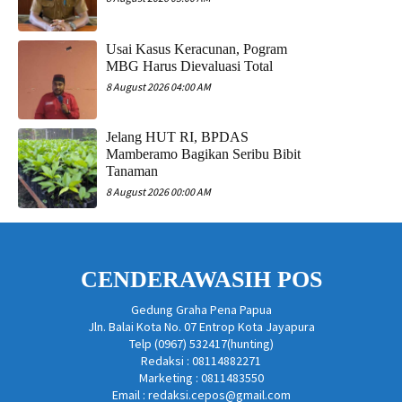
Usai Kasus Keracunan, Pogram
MBG Harus Dievaluasi Total
8 August 2026 04:00 AM
Jelang HUT RI, BPDAS
Mamberamo Bagikan Seribu Bibit
Tanaman
8 August 2026 00:00 AM
CENDERAWASIH POS
Gedung Graha Pena Papua
Jln. Balai Kota No. 07 Entrop Kota Jayapura
Telp (0967) 532417(hunting)
Redaksi : 08114882271
Marketing : 0811483550
Email : redaksi.cepos@gmail.com