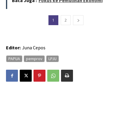
Baca Juga :
Fokus ke Pemulihan Ekonomi
1
2
Editor:
Juna Cepos
PAPUA
pemprov
LPJU