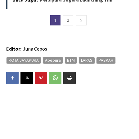
1
2
Editor:
Juna Cepos
KOTA JAYAPURA
Abepura
BTM
LAPAS
PASKAH