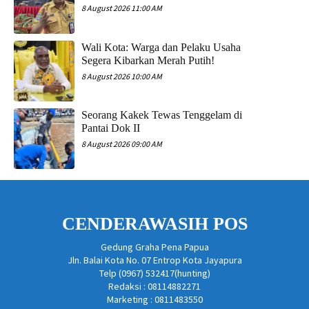
8 August 2026 11:00 AM
Wali Kota: Warga dan Pelaku Usaha
Segera Kibarkan Merah Putih!
8 August 2026 10:00 AM
Seorang Kakek Tewas Tenggelam di
Pantai Dok II
8 August 2026 09:00 AM
CENDERAWASIH POS
Gedung Graha Pena Papua
Jln. Balai Kota No. 07 Entrop Kota Jayapura
Telp (0967) 532417(hunting)
Redaksi : 08114882271
Marketing : 0811483550