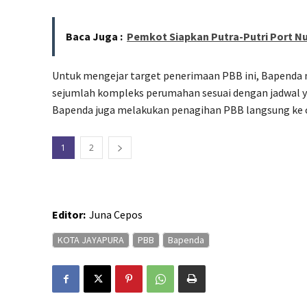
Baca Juga :
Pemkot Siapkan Putra-Putri Port 
Untuk mengejar target penerimaan PBB ini, Bapenda m
sejumlah kompleks perumahan sesuai dengan jadwal yan
Bapenda juga melakukan penagihan PBB langsung ke o
1
2
Editor:
Juna Cepos
KOTA JAYAPURA
PBB
Bapenda