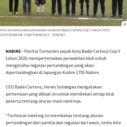
X
Foto bersama pada pembukaan turnamen Badai Cartenz Cup V tahun 2025.
(CEPOSONLINE.COM/THERESIA F. TEKEGE)
NABIRE
– Panitia Turnamen sepak bola Badai Cartenz Cup V
tahun 2025 mempertemukan perwakilan klub untuk
mengetahui regulasi pertandingan yang akan
dipertandingkan di lapangan Kodim 1705 Nabire.
CEO Badai Cartenz, Henes Sondegau mengatakan
pertemuan yang dibuat ini untuk membekali setiap klub
peserta tentang aturan main nantinya.
“Technical meeting ini membahas tentang aturan
pertandingan dari panitia dan regulasi dari wasit, tentu kita