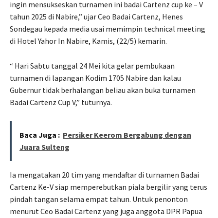
ingin mensukseskan turnamen ini badai Cartenz cup ke – V
tahun 2025 di Nabire,” ujar Ceo Badai Cartenz, Henes
Sondegau kepada media usai memimpin technical meeting
di Hotel Yahor In Nabire, Kamis, (22/5) kemarin.
“ Hari Sabtu tanggal 24 Mei kita gelar pembukaan
turnamen di lapangan Kodim 1705 Nabire dan kalau
Gubernur tidak berhalangan beliau akan buka turnamen
Badai Cartenz Cup V,” tuturnya.
Baca Juga :
Persiker Keerom Bergabung dengan
Juara Sulteng
Ia mengatakan 20 tim yang mendaftar di turnamen Badai
Cartenz Ke-V siap memperebutkan piala bergilir yang terus
pindah tangan selama empat tahun. Untuk penonton
menurut Ceo Badai Cartenz yang juga anggota DPR Papua