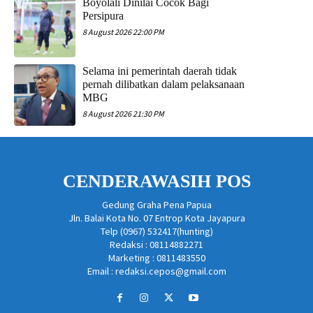
Boyolali Dinilai Cocok Bagi
Persipura
8 August 2026 22:00 PM
Selama ini pemerintah daerah tidak
pernah dilibatkan dalam pelaksanaan
MBG
8 August 2026 21:30 PM
CENDERAWASIH POS
Gedung Graha Pena Papua
Jln. Balai Kota No. 07 Entrop Kota Jayapura
Telp (0967) 532417(hunting)
Redaksi : 08114882271
Marketing : 0811483550
Email : redaksi.cepos@gmail.com