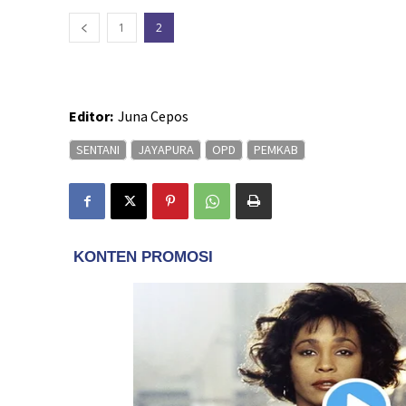
1
2
Editor:
Juna Cepos
SENTANI
JAYAPURA
OPD
PEMKAB