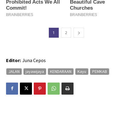
1
2
Editor:
Juna Cepos
JALAN
jayawijaya
KENDARAAN
Kayu
PEMKAB