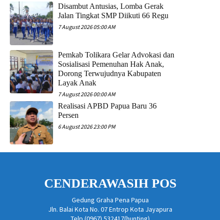
Disambut Antusias, Lomba Gerak
Jalan Tingkat SMP Diikuti 66 Regu
7 August 2026 05:00 AM
Pemkab Tolikara Gelar Advokasi dan
Sosialisasi Pemenuhan Hak Anak,
Dorong Terwujudnya Kabupaten
Layak Anak
7 August 2026 00:00 AM
Realisasi APBD Papua Baru 36
Persen
6 August 2026 23:00 PM
CENDERAWASIH POS
Gedung Graha Pena Papua
Jln. Balai Kota No. 07 Entrop Kota Jayapura
Telp (0967) 532417(hunting)