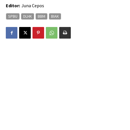
Editor:
Juna Cepos
SPBU
DLHK
BBM
BIAK