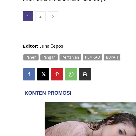
1
2
Editor:
Juna Cepos
Panen
Pangan
Pertanian
PEMKAB
BUPATI