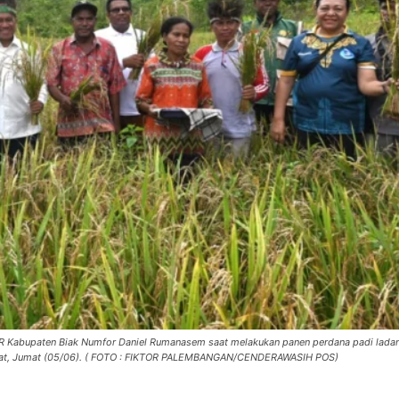
 Kabupaten Biak Numfor Daniel Rumanasem saat melakukan panen perdana padi ladan
Barat, Jumat (05/06). ( FOTO : FIKTOR PALEMBANGAN/CENDERAWASIH POS)