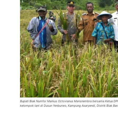
Bupati Biak Numfor Markus Octovianus Mansnembra bersama Ketua DPR
kelompok tani di Dusun Yenburwo, Kampung Asaryendi, Distrik Biak 