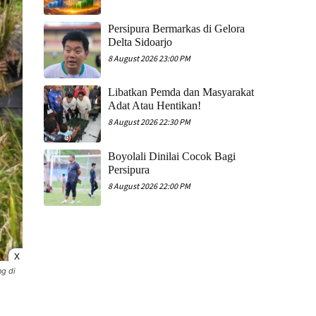
Persipura Bermarkas di Gelora
Delta Sidoarjo
8 August 2026 23:00 PM
Libatkan Pemda dan Masyarakat
Adat Atau Hentikan!
8 August 2026 22:30 PM
Boyolali Dinilai Cocok Bagi
Persipura
8 August 2026 22:00 PM
X
g di