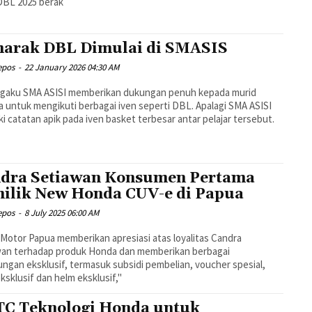
DBL 2025 berak
arak DBL Dimulai di SMASIS
epos
-
22 January 2026 04:30 AM
ngaku SMA ASISI memberikan dukungan penuh kepada murid
 untuk mengikuti berbagai iven seperti DBL. Apalagi SMA ASISI
ki catatan apik pada iven basket terbesar antar pelajar tersebut.
dra Setiawan Konsumen Pertama
ilik New Honda CUV-e di Papua
epos
-
8 July 2025 06:00 AM
 Motor Papua memberikan apresiasi atas loyalitas Candra
wan terhadap produk Honda dan memberikan berbagai
ngan eksklusif, termasuk subsidi pembelian, voucher spesial,
eksklusif dan helm eksklusif,"
C Teknologi Honda untuk