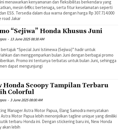
ini menawarkan kenyamanan dan fleksibilitas berkendara yang
katkan, mesin 649cc bertenaga, serta fitur keselamatan seperti
an ESS. Tersedia dalam dua warna dengan harga Rp 307.714.000
e road Jakar
mo “Sejiwa” Honda Khusus Juni
epos
-
13 June 2025 08:30 AM
bertajuk “Special Juni Istimewa (Sejiwa)” hadir untuk
iahkan dan menggemparkan bulan Juni dengan berbagai promo
iberikan. Promo ini tentunya terbatas untuk bulan Juni, sehingga
men dapat mengunjungi
 Honda Scoopy Tampilan Terbaru
ih Colorful
epos
-
3 June 2025 08:00 AM
ting Manager Astra Motor Papua, Elang Samodra menyatakan
Astra Motor Papua lebih menonjolkan tagline unique yang dimiliki
kutik terbaru Honda ini. Dengan stickering baru ini, New Honda
 akan lebih