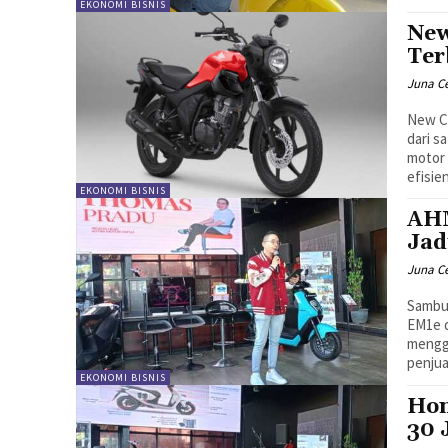
EKONOMI BISNIS
New
Ter
Juna C
New CB
dari s
motor
efisie
EKONOMI BISNIS
AHM
Jad
Juna C
Sambun
EM1e 
menggu
penjua
EKONOMI BISNIS
Hon
30 