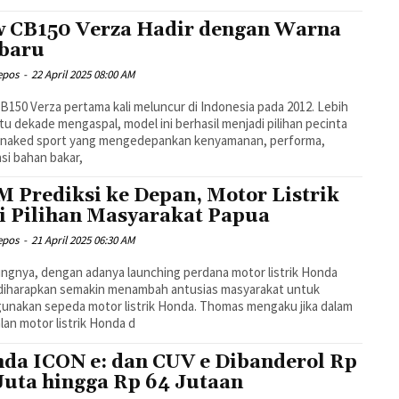
 CB150 Verza Hadir dengan Warna
baru
epos
-
22 April 2025 08:00 AM
150 Verza pertama kali meluncur di Indonesia pada 2012. Lebih
atu dekade mengaspal, model ini berhasil menjadi pilihan pecinta
 naked sport yang mengedepankan kenyamanan, performa,
nsi bahan bakar,
 Prediksi ke Depan, Motor Listrik
i Pilihan Masyarakat Papua
epos
-
21 April 2025 06:30 AM
gnya, dengan adanya launching perdana motor listrik Honda
diharapkan semakin menambah antusias masyarakat untuk
nakan sepeda motor listrik Honda. Thomas mengaku jika dalam
lan motor listrik Honda d
da ICON e: dan CUV e Dibanderol Rp
Juta hingga Rp 64 Jutaan