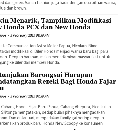
red dan green. Varian fashion juga hadir dengan dua pilihan warna,
blue dan brown.
in Menarik, Tampilkan Modifikasi
 Honda PCX dan New Honda
epos
-
3 February 2025 09:30 AM
ate Communication Astra Motor Papua, Nicolaus Bimo
akan modifikasi di Diler Honda menjadi warna baru bagi para
men. Dengan harapan, makin menarik minat masyarakat untuk
jung ke diler dan membeli Honda.
tunjukan Barongsai Harapan
datangkan Rezeki Bagi Honda Fajar
ru
epos
-
3 February 2025 07:30 AM
 Cabang Honda Fajar Baru Papua, Cabang Abepura, Fico Julian
 Silitonga mengatakan, setiap bulan pihaknya mengadakan
om. Dan di Januari, mengadakan family gathering dengan
rkenalkan produk baru Honda New Scoopy ke konsumen.