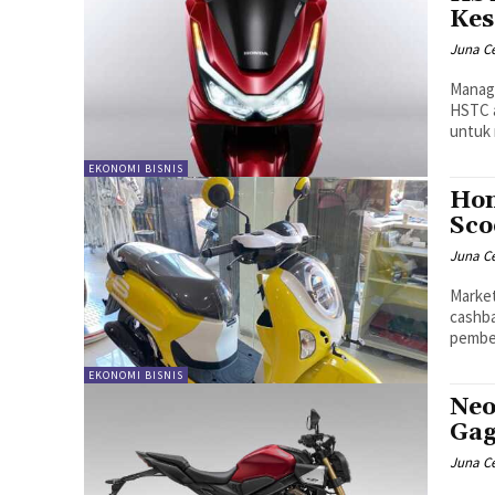
Kes
Juna C
Manage
HSTC a
untuk 
EKONOMI BISNIS
Hon
Sco
Juna C
Market
cashba
pembel
EKONOMI BISNIS
Neo
Gag
Juna C