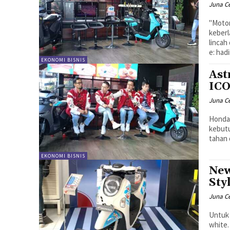
Juna C
"Motor
keberl
lincah
e: hadi
EKONOMI BISNIS
Ast
ICO
Juna C
Honda
kebutu
tahan 
EKONOMI BISNIS
New
Sty
Juna C
Untuk 
white.