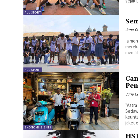
sejak 
ALL SPORT
Sem
Juna C
Ia me
mereka
memili
ALL SPORT
Can
Pem
Juna C
"Astra
Setia
keuntu
jaket 
EKONOMI BISNIS
HST