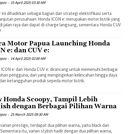
epos
-
15 April 2025 03:30 AM
 ini dihadirkan sebagai bagian dari strategi elektrifikasi serta
anjutan perusahaan. Honda ICON e: merupakan motor listrik yang
 di jalan raya dan dapat di-charge langsung, sementara Honda CUV
r
ra Motor Papua Launching Honda
N e: dan CUV e:
epos
-
14 April 2025 02:00 AM
 ICON e: dan Honda CUV e: dirancang untuk memenuhi berbagai
han pengguna, dari yang menginginkan kelincahan hingga daya
dan ketangguhan produk sepeda motor listrik.
 Honda Scoopy, Tampil Lebih
lish dengan Berbagai Pilihan Warna
epos
-
25 March 2025 09:30 AM
varian prestige, terdapat dua pilihan warna, yaitu black dan
 Sementara itu, varian stylish hadir dengan dua pilihan warna,