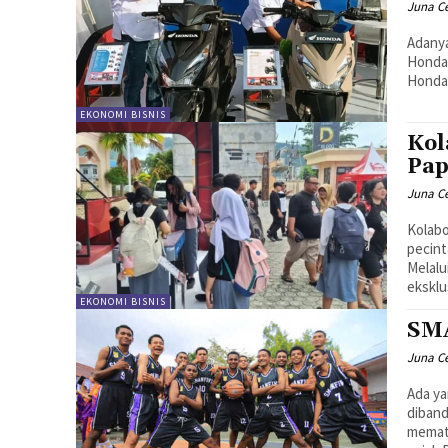
Juna C
Adany
Honda 
Honda 
EKONOMI BISNIS
Kol
Pap
Juna C
Kolabo
pecint
Melalu
eksklu
EKONOMI BISNIS
SMA
Juna C
Ada ya
diband
memato