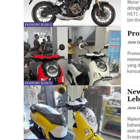
Motor 
diting
HSTC d
(on th
EKONOMI BISNIS
Pro
Juna C
Promo 
memer
yang d
konsu
EKONOMI BISNIS
New
Leb
Juna C
Marke
bahwa 
oleh s
Scoopy