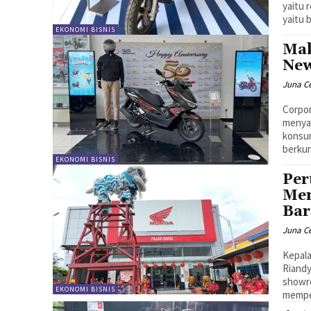
yaitu 
yaitu 
EKONOMI BISNIS
Mak
New
Juna C
Corpor
menyat
konsu
berkun
EKONOMI BISNIS
Per
Men
Ba
Juna C
Kepala
Riandy
showro
EKONOMI BISNIS
mempe