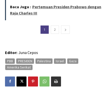
Baca Juga :
Pertemuan Presiden Prabowo dengan
Raja Charles III
1
2
Editor:
Juna Cepos
PBB
PRESIDEN
Palestina
Israel
Gaza
Amerika Serikat