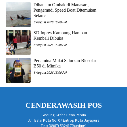
Dihantam Ombak di Manasari,
Pengemudi Speed Boat Ditemukan
Selamat
8 August 2026 16:00 PM
SD Inpres Kampung Harapan
Kembali Dibuka
8 August 2026 15:30 PM
Pertamina Mulai Salurkan Biosolar
B50 di Mimika
8 August 2026 15:00 PM
CENDERAWASIH POS
Gedung Graha Pena Papua
Jln. Balai Kota No. 07 Entrop Kota Jayapura
Telp (0967) 532417(hunting)