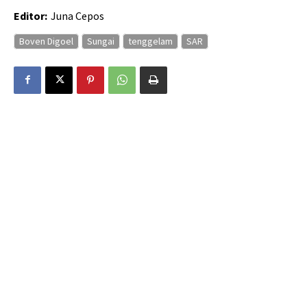
Editor:
Juna Cepos
Boven Digoel
Sungai
tenggelam
SAR