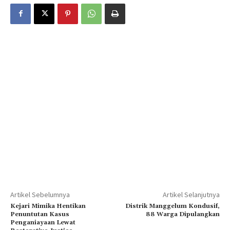
Artikel Sebelumnya
Artikel Selanjutnya
Kejari Mimika Hentikan
Distrik Manggelum Kondusif,
Penuntutan Kasus
88 Warga Dipulangkan
Penganiayaan Lewat