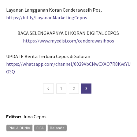
Layanan Langganan Koran Cenderawasih Pos,
https://bit.ly/LayananMarketingCepos
BACA SELENGKAPNYA DI KORAN DIGITAL CEPOS
https://www.myedisi.com/cenderawasihpos
UPDATE Berita Terbaru Cepos di Saluran
https://whatsapp.com/channel/0029VbCNwCXAO7R8KvdYU
G3Q
1
2
3
Editor:
Juna Cepos
PIALA DUNIA
FIFA
Belanda