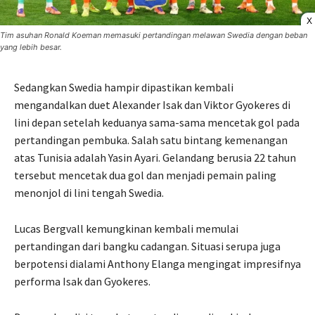
X
Tim asuhan Ronald Koeman memasuki pertandingan melawan Swedia dengan beban
yang lebih besar.
Sedangkan Swedia hampir dipastikan kembali
mengandalkan duet Alexander Isak dan Viktor Gyokeres di
lini depan setelah keduanya sama-sama mencetak gol pada
pertandingan pembuka. Salah satu bintang kemenangan
atas Tunisia adalah Yasin Ayari. Gelandang berusia 22 tahun
tersebut mencetak dua gol dan menjadi pemain paling
menonjol di lini tengah Swedia.
Lucas Bergvall kemungkinan kembali memulai
pertandingan dari bangku cadangan. Situasi serupa juga
berpotensi dialami Anthony Elanga mengingat impresifnya
performa Isak dan Gyokeres.