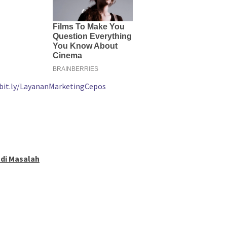
/bit.ly/LayananMarketingCepos
adi Masalah