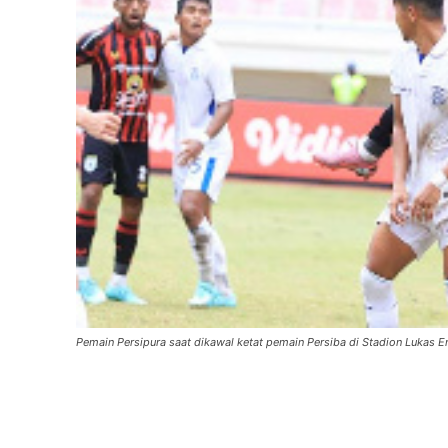
Pemain Persipura saat dikawal ketat pemain Persiba di Stadion Lukas En