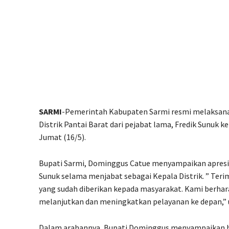
SARMI
-Pemerintah Kabupaten Sarmi resmi melaksana
Distrik Pantai Barat dari pejabat lama, Fredik Sunuk k
Jumat (16/5).
Bupati Sarmi, Dominggus Catue menyampaikan apresias
Sunuk selama menjabat sebagai Kepala Distrik. ” Teri
yang sudah diberikan kepada masyarakat. Kami berhara
melanjutkan dan meningkatkan pelayanan ke depan,” 
Dalam arahannya, Bupati Dominggus menyampaikan h