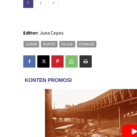
1
2
Editor:
Juna Cepos
SARMI
BUPATI
Distrik
PEMKAB