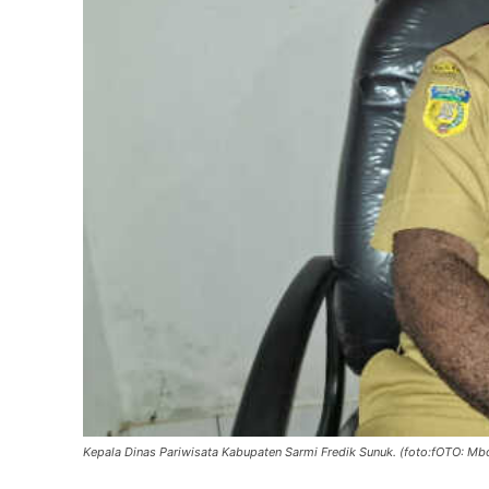
Kepala Dinas Pariwisata Kabupaten Sarmi Fredik Sunuk. (foto:fOTO: Mb