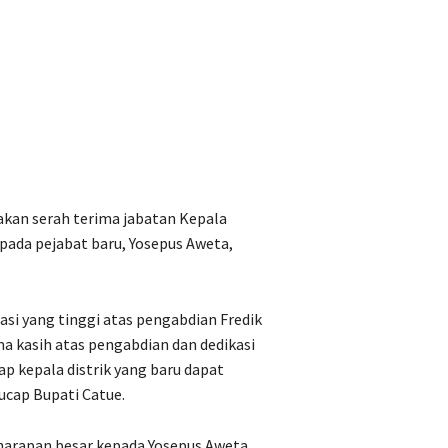
kan serah terima jabatan Kepala
epada pejabat baru, Yosepus Aweta,
i yang tinggi atas pengabdian Fredik
ma kasih atas pengabdian dan dedikasi
p kepala distrik yang baru dapat
ucap Bupati Catue.
arapan besar kepada Yosepus Aweta