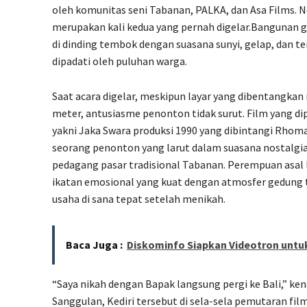
oleh komunitas seni Tabanan, PALKA, dan Asa Films. N
merupakan kali kedua yang pernah digelar.Bangunan g
di dinding tembok dengan suasana sunyi, gelap, dan te
dipadati oleh puluhan warga.
Saat acara digelar, meskipun layar yang dibentangkan re
meter, antusiasme penonton tidak surut. Film yang di
yakni Jaka Swara produksi 1990 yang dibintangi Rhoma
seorang penonton yang larut dalam suasana nostalgia
pedagang pasar tradisional Tabanan. Perempuan asal
ikatan emosional yang kuat dengan atmosfer gedung t
usaha di sana tepat setelah menikah.
Baca Juga :
Diskominfo Siapkan Videotron untuk
“Saya nikah dengan Bapak langsung pergi ke Bali,” ke
Sanggulan, Kediri tersebut di sela-sela pemutaran fil