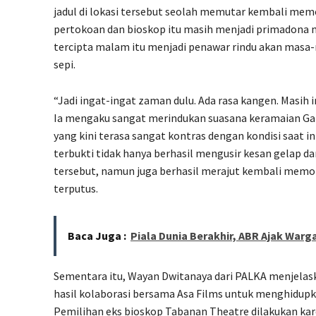
jadul di lokasi tersebut seolah memutar kembali me
pertokoan dan bioskop itu masih menjadi primadona 
tercipta malam itu menjadi penawar rindu akan masa-
sepi.
“Jadi ingat-ingat zaman dulu. Ada rasa kangen. Masih i
Ia mengaku sangat merindukan suasana keramaian Gal
yang kini terasa sangat kontras dengan kondisi saat i
terbukti tidak hanya berhasil mengusir kesan gelap da
tersebut, namun juga berhasil merajut kembali memor
terputus.
Baca Juga :
Piala Dunia Berakhir, ABR Ajak War
Sementara itu, Wayan Dwitanaya dari PALKA menjelas
hasil kolaborasi bersama Asa Films untuk menghidupk
Pemilihan eks bioskop Tabanan Theatre dilakukan karen