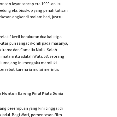
onton layar tancap era 1990-an itu
edung eks bioskop yang penuh tulisan
rkesan angker di malam hari, justru
latif kecil berukuran dua kali tiga
putar pun sangat ikonik pada masanya,
 Irama dan Camelia Malik. Salah
 malam itu adalah Wati, 58, seorang
 Lumajang ini mengaku memiliki
ersebut karena ia mulai merintis
 Nonton Bareng Final Piala Dunia
nang perempuan yang kini tinggal di
m jadul. Bagi Wati, pementasan film