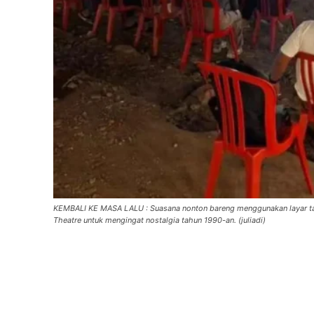
KEMBALI KE MASA LALU : Suasana nonton bareng menggunakan layar tan
Theatre untuk mengingat nostalgia tahun 1990-an. (juliadi)