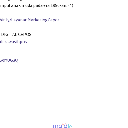
mpul anak muda pada era 1990-an. (*)
/bit.ly/LayananMarketingCepos
 DIGITAL CEPOS
nderawasihpos
KvdYUG3Q