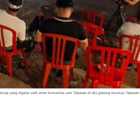
cap yang digelar oleh antar komunitas seni Tabanan di eks gedung bioskop Tabanan