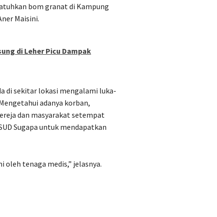
njatuhkan bom granat di Kampung
ner Maisini.
ung di Leher Picu Dampak
 di sekitar lokasi mengalami luka-
 Mengetahui adanya korban,
ereja dan masyarakat setempat
 RSUD Sugapa untuk mendapatkan
 oleh tenaga medis,” jelasnya.