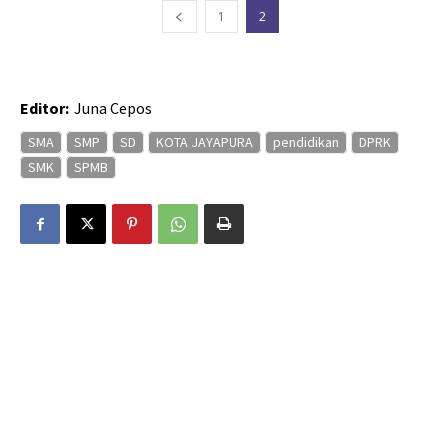
1
2
Editor:
Juna Cepos
SMA
SMP
SD
KOTA JAYAPURA
pendidikan
DPRK
SMK
SPMB