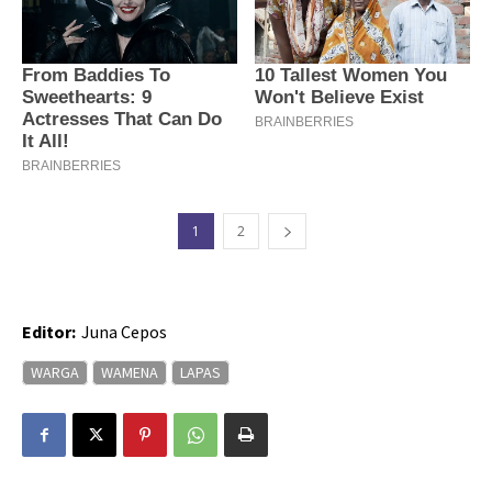
1
2
Editor:
Juna Cepos
WARGA
WAMENA
LAPAS