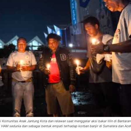
Komunitas Anak Jantung Kota dan relawan saat menggelar aksi bakar lilin di Bantaran 
ri HAM sedunia dan sebagai bentuk empati terhadap korban banjir di Sumatera dan Ace