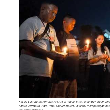
Kepala Sekretariat Komnas HAM RI di Papua, Frits Ramandey didampingi 
Anafre, Jayapura Utara, Rabu (10/12) malam. Ini untuk memperingati ha